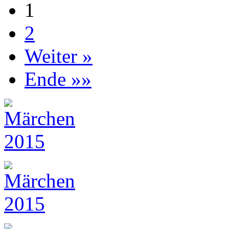
1
2
Weiter »
Ende »»