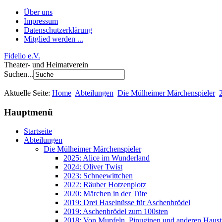
Über uns
Impressum
Datenschutzerklärung
Mitglied werden ...
Fidelio e.V.
Theater- und Heimatverein
Suchen...
Aktuelle Seite:
Home
Abteilungen
Die Mülheimer Märchenspieler
Hauptmenü
Startseite
Abteilungen
Die Mülheimer Märchenspieler
2025: Alice im Wunderland
2024: Oliver Twist
2023: Schneewittchen
2022: Räuber Hotzenplotz
2020: Märchen in der Tüte
2019: Drei Haselnüsse für Aschenbrödel
2019: Aschenbrödel zum 100sten
2018: Von Mupfeln, Pinuginen und anderen Haust