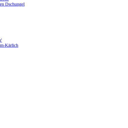
den Dschungel
n'
im-Kärlich