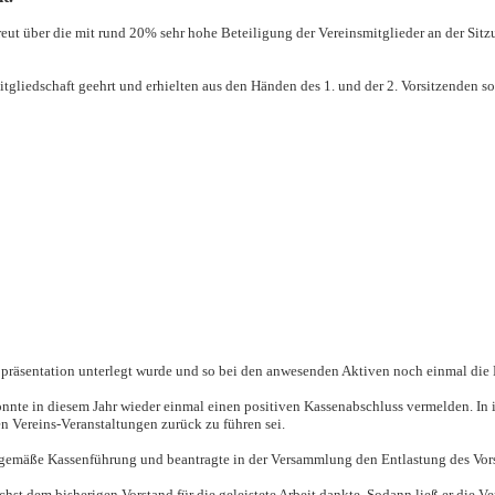
eut über die mit rund 20% sehr hohe Beteiligung der Vereinsmitglieder an der Sit
gliedschaft geehrt und erhielten aus den Händen des 1. und der 2. Vorsitzenden so
otopräsentation unterlegt wurde und so bei den anwesenden Aktiven noch einmal die
onnte in diesem Jahr wieder einmal einen positiven Kassenabschluss vermelden. In i
en Vereins-Veranstaltungen zurück zu führen sei.
sgemäße Kassenführung und beantragte in der Versammlung den Entlastung des Vors
ächst dem bisherigen Vorstand für die geleistete Arbeit dankte. Sodann ließ er die