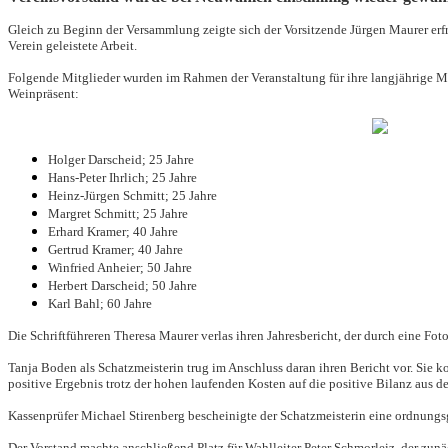
Gleich zu Beginn der Versammlung zeigte sich der Vorsitzende Jürgen Maurer erfr
Verein geleistete Arbeit.
Folgende Mitglieder wurden im Rahmen der Veranstaltung für ihre langjährige Mit
Weinpräsent:
Holger Darscheid; 25 Jahre
Hans-Peter Ihrlich; 25 Jahre
Heinz-Jürgen Schmitt; 25 Jahre
Margret Schmitt; 25 Jahre
Erhard Kramer; 40 Jahre
Gertrud Kramer; 40 Jahre
Winfried Anheier; 50 Jahre
Herbert Darscheid; 50 Jahre
Karl Bahl; 60 Jahre
Die Schriftführeren Theresa Maurer verlas ihren Jahresbericht, der durch eine F
Tanja Boden als Schatzmeisterin trug im Anschluss daran ihren Bericht vor. Sie k
positive Ergebnis trotz der hohen laufenden Kosten auf die positive Bilanz aus d
Kassenprüfer Michael Stirenberg bescheinigte der Schatzmeisterin eine ordnung
Der Vorstand machte anschließend Platz für Wahlleiter Peter Schmorleiz, der zun