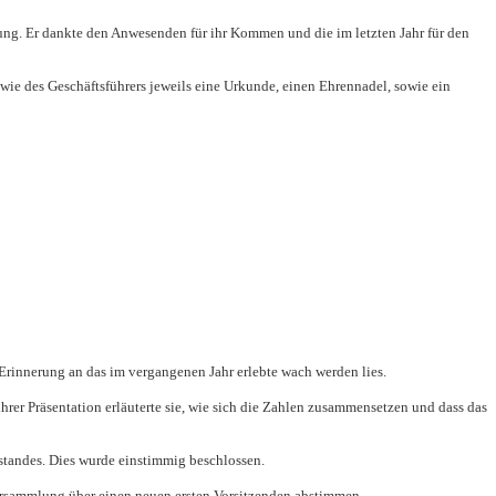
zung. Er dankte den Anwesenden für ihr Kommen und die im letzten Jahr für den
wie des Geschäftsführers jeweils eine Urkunde, einen Ehrennadel, sowie ein
 Erinnerung an das im vergangenen Jahr erlebte wach werden lies.
hrer Präsentation erläuterte sie, wie sich die Zahlen zusammensetzen und dass das
tandes. Dies wurde einstimmig beschlossen.
 Versammlung über einen neuen ersten Vorsitzenden abstimmen.