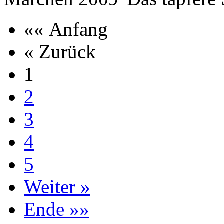
«« Anfang
« Zurück
1
2
3
4
5
Weiter »
Ende »»