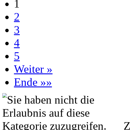
1
2
3
4
5
Weiter »
Ende »»
Z