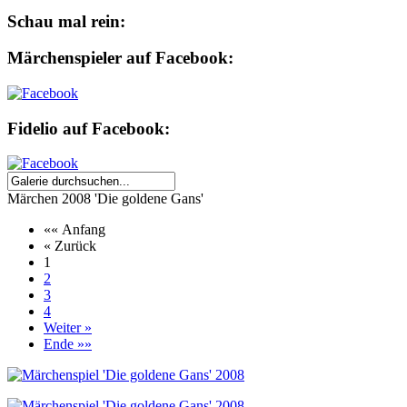
Schau mal rein:
Märchenspieler auf Facebook:
Fidelio auf Facebook:
Märchen 2008 'Die goldene Gans'
«« Anfang
« Zurück
1
2
3
4
Weiter »
Ende »»