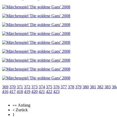
369
370
371
372
373
374
375
376
377
378
379
380
381
382
383
38
416
417
418
419
420
421
422
423
«« Anfang
« Zurück
1