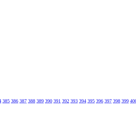
4
385
386
387
388
389
390
391
392
393
394
395
396
397
398
399
40