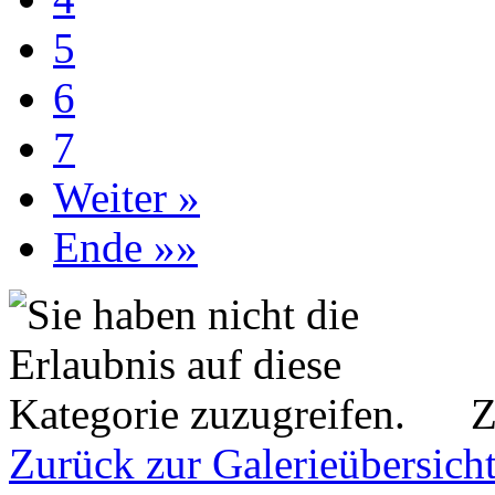
5
6
7
Weiter »
Ende »»
Z
Zurück zur Galerieübersich